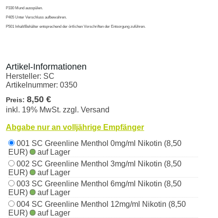
P330 Mund ausspülen.
P405 Unter Verschluss aufbewahren.
P501 Inhalt/Behälter entsprechend der örtlichen Vorschriften der Entsorgung zuführen.
Artikel-Informationen
Hersteller:
SC
Artikelnummer:
0350
8,50 €
Preis:
inkl. 19% MwSt. zzgl. Versand
Abgabe nur an volljährige Empfänger
001 SC Greenline Menthol 0mg/ml Nikotin (8,50
EUR)
auf Lager
002 SC Greenline Menthol 3mg/ml Nikotin (8,50
EUR)
auf Lager
003 SC Greenline Menthol 6mg/ml Nikotin (8,50
EUR)
auf Lager
004 SC Greenline Menthol 12mg/ml Nikotin (8,50
EUR)
auf Lager