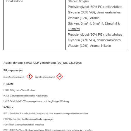
Inhaltsstoffe
Stärke: 0mg/ml
Propylenglycol (50% PG), pflanzliches
Glycerin (38% VG), demineralisiertes
Wasser (12%), Aroma
Stärken: 3mg/ml, 6mg/ml, 12mg/ml &
18mg/ml
Propylenglycol (50% PG), pflanzliches
Glycerin (38% VG), demineralisiertes
Wasser (12%), Aroma, Nikotin
Auszeichnung gemäß CLP-Verordnung (EG) NR. 1272/2008
Piktogramm(e):
Bis 12mg Nikotin/ml:
Ab 18mg Nikotin/ml:
H-Sätze
H301: Giftig beim Verschlucken.
H312: Gesundheitsschädlich bei Hautkontakt.
H412: Schädlich für Wasserorganismen, mit langfristiger Wirkung.
P-Sätze
P101: Ärztlicher Rat erforderlich, Verpackung oder Kennzeichnungsetikett bereithalten.
P102 Darf nicht in die Hände von Kindern gelangen.
P264 Nach Gebrauch gründlich waschen.
P301+P310 Bei Verschlucken sofort beim Giftinformationszentrum oder beim Arzt anrufen.