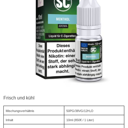
Frisch und kühl
Mischungsverhältnis
50PG/38VG/12H₂O
Inhalt
10ml (850€ / 1 Liter)