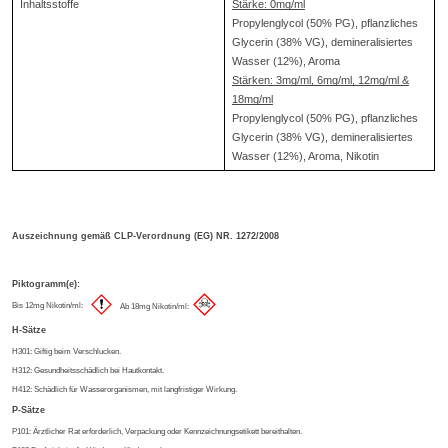
Inhaltsstoffe
Stärke: 0mg/ml
Propylenglycol (50% PG), pflanzliches
Glycerin (38% VG), demineralisiertes
Wasser (12%), Aroma
Stärken: 3mg/ml, 6mg/ml, 12mg/ml &
18mg/ml
Propylenglycol (50% PG), pflanzliches
Glycerin (38% VG), demineralisiertes
Wasser (12%), Aroma, Nikotin
Auszeichnung gemäß CLP-Verordnung (EG) NR. 1272/2008
Piktogramm(e):
Bis 12mg Nikotin/ml:
Ab 18mg Nikotin/ml:
H-Sätze
H301: Giftig beim Verschlucken.
H312: Gesundheitsschädlich bei Hautkontakt.
H412: Schädlich für Wasserorganismen, mit langfristiger Wirkung.
P-Sätze
P101: Ärztlicher Rat erforderlich, Verpackung oder Kennzeichnungsetikett bereithalten.