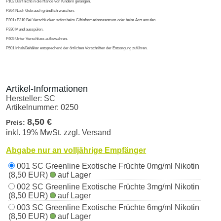
P102 Darf nicht in die Hände von Kindern gelangen.
P264 Nach Gebrauch gründlich waschen.
P301+P310 Bei Verschlucken sofort beim Giftinformationszentrum oder beim Arzt anrufen.
P330 Mund ausspülen.
P405 Unter Verschluss aufbewahren.
P501 Inhalt/Behälter entsprechend der örtlichen Vorschriften der Entsorgung zuführen.
Artikel-Informationen
Hersteller:
SC
Artikelnummer:
0250
8,50 €
Preis:
inkl. 19% MwSt. zzgl. Versand
Abgabe nur an volljährige Empfänger
001 SC Greenline Exotische Früchte 0mg/ml Nikotin
(8,50 EUR)
auf Lager
002 SC Greenline Exotische Früchte 3mg/ml Nikotin
(8,50 EUR)
auf Lager
003 SC Greenline Exotische Früchte 6mg/ml Nikotin
(8,50 EUR)
auf Lager